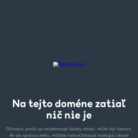
Na tejto
doméne zatiaľ
nič nie je
Dôvodov, prečo sa nezobrazuje žiadny obsah, môže byť
viacero.
Ak ste správca webu, môžete nahrať/zmazať
existujúci obsah